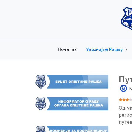
Почетак
Упознајте Рашку
Пу
B
ОЦЕНА
Од ук
регио
путев