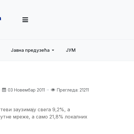
Јавна предузећа
ЈУМ
03 Новембар 2011
Прегледа: 21211
еви заузимају свега 9,2%, а
путне мреже, а само 21,8% локалних