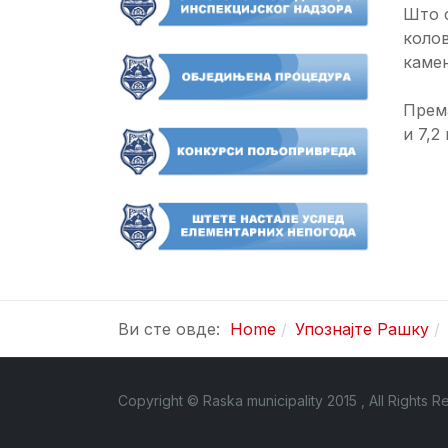
Што с
колов
камен
Према
и 7,2
Ви сте овде:
Home
Упознајте Рашку
Copyright © Raska municipality 2015 , All Rights