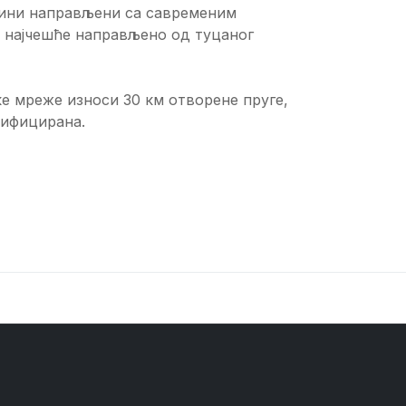
ужини направљени са савременим
 а најчешће направљено од туцаног
е мреже износи 30 км отворене пруге,
рифицирана.