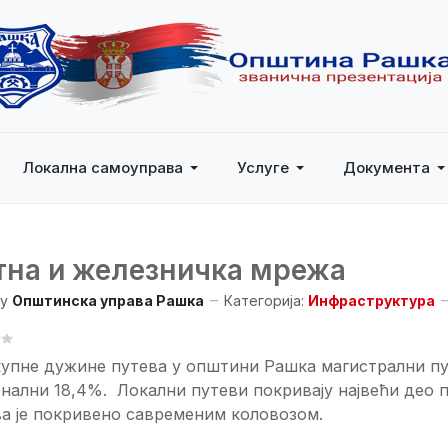
Локална самоуправа
Услуге
Документа
тна и железничка мрежа
y
Општинска управа Рашка
Категорија:
Инфраструктура
 КОРИСНИКА:
3
/
5
упне дужине путева у општини Рашка магистрални пут
нални 18,4%. Локални путеви покривају највећи део 
а је покривено савременим коловозом.