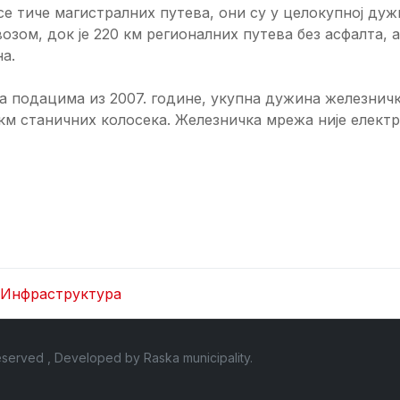
е тиче магистралних путева, они су у целокупној д
озом, док је 220 км регионалних путева без асфалта,
а.
 подацима из 2007. године, укупна дужина железничк
 км станичних колосека. Железничка мрежа није елект
Инфраструктура
 Reserved , Developed by
Raska municipality
.