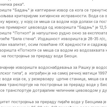
ничка река".
иште "Бадањ" је каптирани извор са кога се тренутно
ољава критеријуме хигијенске исправности. Вода са 
ку мрежу, у којој се меша са водом која долази са по
а примарног цевовода од изворишта "Бадањ" је 12,5
иште "Поткоп" је напуштено рудно окно за експлоатац
зеће "Бела стена". Издашност изворишта је 28-35 л/с
лан квалитет, осим повећане пХ вредности и садржаја
воришта «Поткоп» се меша са водом из водозахвата 
на постројење за прераду воде Беоци.
ачајније извориште водоснабдевања за Рашку је водо
лског типа”, а изграђен је на самој речној матици 199
с воде која се, у резервоару црпне станице, меша са
ма транспортује на постројење за прераду воде у Бе
се транспортује дотрајалим челичним цевоводом у ду
итет постројења за прераду пијаће воде у Беоцима је