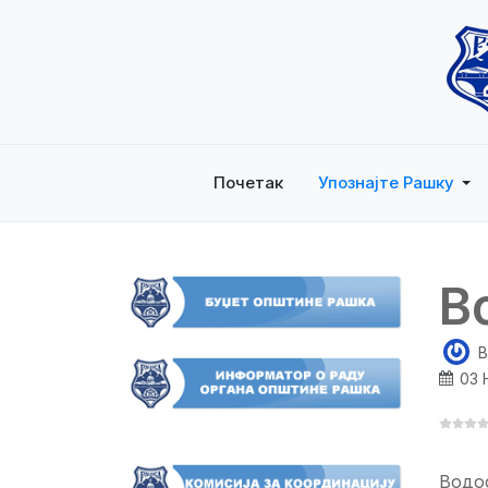
Почетак
Упознајте Рашку
В
B
03 
Водо