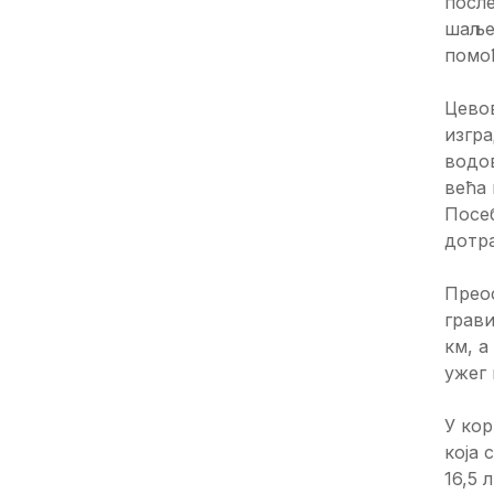
после
шаље 
помоћ
Цево
изгра
водов
већа 
Посе
дотра
Преос
грави
км, а
ужег 
У кор
која 
16,5 