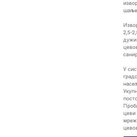
извор
шаље
Изво
2,5-2
дужин
цево
санир
У си
градс
насе
Укуп
посто
Проб
цеви 
мреж
цевов