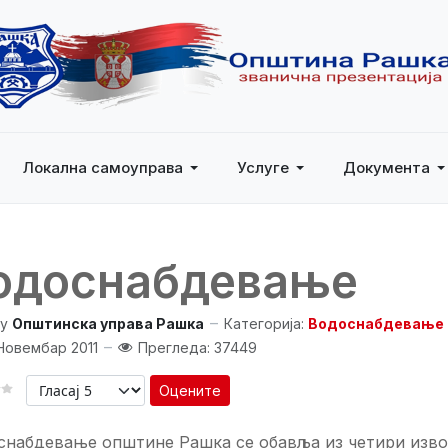
Локална самоуправа
Услуге
Документа
одоснабдевање
y
Општинска управа Рашка
Категорија:
Водоснабдевање 
Новембар 2011
Прегледа: 37449
Оцените
снабдевање општине Рашка се обавља из четири извор