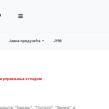
Јавна предузећа
ЈУМ
и управљање отпадом
ишта: "Бадањ", "Поткоп", "Вележ" и