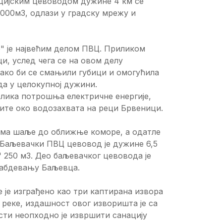
ацијским цевоводом дужине 4 км се
1000м3, одлази у градску мрежу и
" је највећим делом ПВЦ. Приликом
, услед чега се на овом делу
Како би се смањили губици и омогућила
а у целокупној дужини.
лика потрошња електричне енергије,
тите око водозахвата на реци Брвеници.
пама шаље до оближње коморе, а одатле
. Баљевачки ПВЦ цевовод је дужине 6,5
" 250 м3. Део баљевачког цевовода је
снабдевању Баљевца.
е је изграђено као три каптирана извора
 реке, издашност овог изворишта је са
ости неопходно је извршити санацију