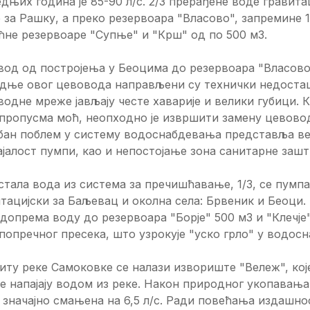
дњих година је 85-90 л/с. 2/3 прерађене воде гравит
за Рашку, а преко резервоара "Власово", запремине 
не резервоаре "Супње" и "Крш" од по 500 м3.
вод од постројења у Беоцима до резервоара "Власово
дње овог цевовода направљени су технички недостаци
одне мреже јављају честе хаварије и велики губици. 
пропусма моћ, неопходно је извршити замену цевовод
бан поблем у систему водоснабдевања представља ве
јалост пумпи, као и непостојање зона санитарне заш
тала вода из система за пречишћавање, 1/3, се пум
тацијски за Баљевац и околна села: Брвеник и Беоци
 допрема воду до резервоара "Борје" 500 м3 и "Клечје
попречног пресека, што узрокује "уско грло" у водо
иту реке Самоковке се налази извориште "Вележ", кој
се напајају водом из реке. Након природног укопавања
л значајно смањена на 6,5 л/с. Ради повећања издашн