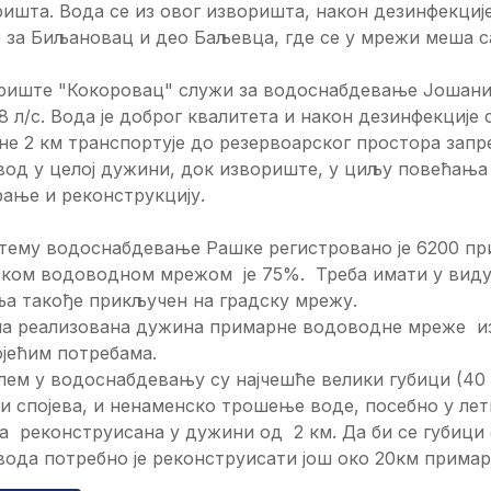
ишта. Вода се из овог изворишта, након дезинфекциј
 за Биљановац и део Баљевца, где се у мрежи меша с
риште "Кокоровац" служи за водоснабдевање Јошани
,8 л/с. Вода је доброг квалитета и након дезинфекциј
е 2 км транспортује до резервоарског простора запр
вод у целој дужини, док извориште, у циљу повећања
ање и реконструкцију.
стему водоснабдевање Рашке регистровано је 6200 пр
ком водоводном мрежом је 75%. Треба имати у виду д
ља такође прикључен на градску мрежу.
на реализована дужина примарне водоводне мреже из
јећим потребама.
лем у водоснабдевању су најчешће велики губици (40
и спојева, и ненаменско трошење воде, посебно у ле
а реконструисана у дужини од 2 км. Да би се губици
ода потребно је реконструисати још око 20км прима