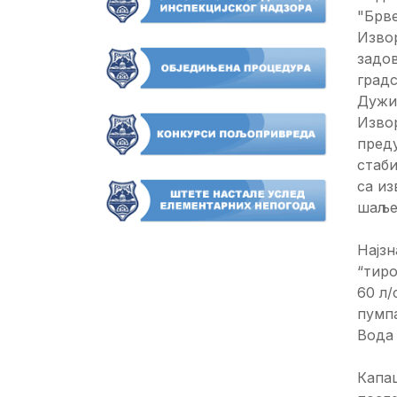
"Брве
Извор
задов
градс
Дужин
Извор
преду
стаби
са из
шаље 
Најзн
“тиро
60 л/
пумпа
Вода 
Капац