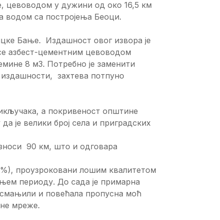
е, цевоводом у дужини од око 16,5 км
а водом са постројења Беоци.
цке Бање. Издашност овог извора је
е се азбест-цементним цевоводом
емине 8 м3. Потребно је заменити
 издашности, захтева потпуно
икључака, а покривеност општине
а је велики број села и приградских
носи 90 км, што и одговара
 %), проузроковани лошим квалитетом
тњем периоду. До сада је примарна
 смањили и повећала пропусна моћ
рне мреже.