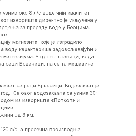
 узима око 8 л/с воде чији квалитет
овог изворишта директно је укључена у
стројења за прераду воде у Беоцима.
 км.
ију магнезита, које је изградило
, а воду карактерише задовољавајући и
 магнезијума. У црпној станици, вода
на реци Брвеници, па се та мешавина
захват на реци Брвеници. Водозахват је
7.год. Са овог водозахвата се узима 30-
 водом из изворишта «Поткоп» и
оцима.
жини од 3 км.
 120 л/с, а просечна производња