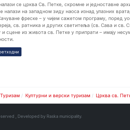
налази се црква Св. Петке, скромне и једноставне ар
се налази на западном зиду наоса изнад улазних врата
Сачуване фреске – у чијем сажетом програму, поред уо
ереја, св. ратника и других светитеља (св. Сава и св.
 и сцене из живота св. Петке у припрати – имају нес
ности.
ходни чланак: Црква Св. Николе
ретходни
Туризам
Културни и верски туризам
Црква св. Пет
 Reserved , Developed by
Raska municipality
.