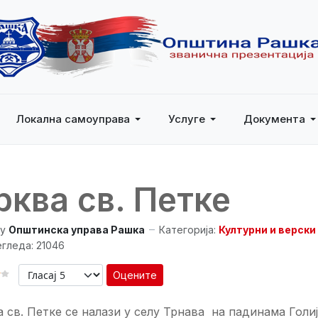
Локална самоуправа
Услуге
Документа
рква св. Петке
y
Општинска управа Рашка
Категорија:
Културни и верски
гледа: 21046
Оцените
 КОРИСНИКА:
4
/
5
 св. Петке се налази у селу Трнава на падинама Голиј