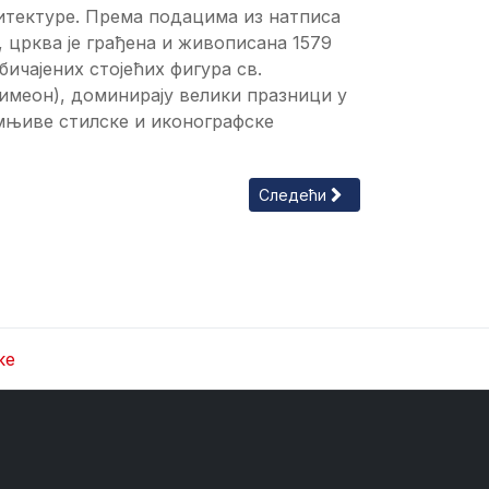
хитектуре. Према подацима из натписа
, црква је грађена и живописана 1579
бичајених стојећих фигура св.
 Симеон), доминирају велики празници у
умњиве стилске и иконографске
Следећи чланак: Манастир Ко
Следећи
ке