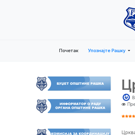
Почетак
Упознајте Рашку
Ц
B
Пре
ОЦЕНА
Црква