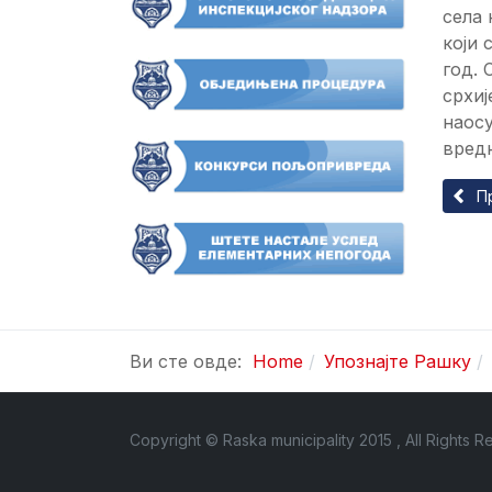
села 
који 
год. 
срхиј
наосу
вред
Прет
П
Ви сте овде:
Home
Упознајте Рашку
Copyright © Raska municipality 2015 , All Rights