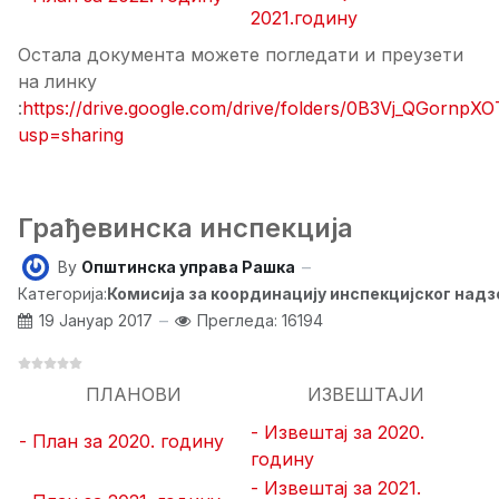
2021.годину
Остала документа можете погледати и преузети
на линку
:
https://drive.google.com/drive/folders/0B3Vj_QGorn
usp=sharing
Грађевинска инспекција
By
Општинска управа Рашка
Категорија:
Комисија за координацију инспекцијског над
19 Јануар 2017
Прегледа: 16194
ПЛАНОВИ
ИЗВЕШТАЈИ
- Извештај за 2020.
-
План за 2020. годину
годину
- Извештај за 2021.