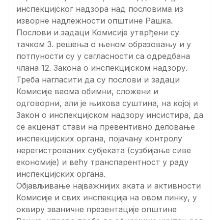
инспекцијског надзора над пословима из
изворне надлежности општине Рашка.
Послови и задаци Комисије утврђени су
тачком 3. решења о њеном образовању и у
потпуности су у сагласности са одредбана
члана 12. Закона о инспекцијском надзору.
Треба нагласити да су послови и задаци
Комисије веома обимни, сложени и
одговорни, али је њихова суштина, на којој и
Закон о инспекцијском надзору инсистира, да
се акценат стави на превентивно деловање
инспекцијских органа, појачану контролу
нерегистрованих субјеката (сузбијање сиве
економије) и већу транспарентност у раду
инспекцијских органа.
Објављивање најважнијих аката и активности
Комисије и свих инспекција на овом линку, у
оквиру званичне презентације општине