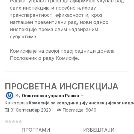
Рашка, управо треба да афирмише укупан рад
свих инспекција и посебно њихову
транспарентност, ефикасност и, кроз
наглашен превентивни рад, нови однос
инспекције према свим надзираним
субјектима.
Комисија је на својој првој седници донела
Пословник о раду Комисије.
ПРОСВЕТНА ИНСПЕКЦИЈА
By
Општинска управа Рашка
Категорија:
Комисија за координацију инспекцијског над
01 Септембар 2023
Прегледа: 6040
ПРОГРАМИ
ИЗВЕШТАЈИ