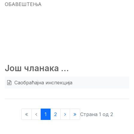
ОБАВЕШТЕЊА
Још чланака …
Саобраћајна инспекција
1
2
Страна 1 од 2