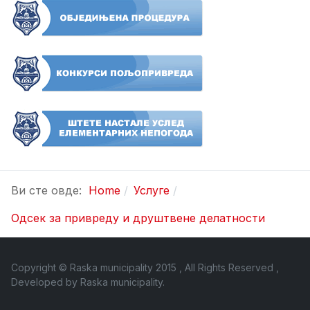
Ви сте овде:
Home
Услуге
Одсек за привреду и друштвене делатности
Copyright © Raska municipality 2015 , All Rights Reserved ,
Developed by
Raska municipality
.