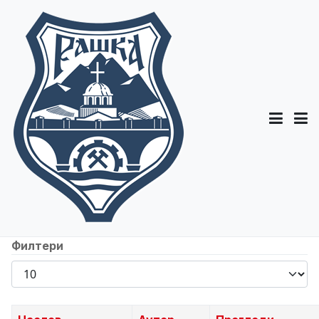
Филтери
Прикажи
број