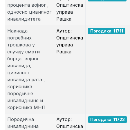
процента војног ,
Општинска
односно цивилног
управа
инвалидитета
Рашка
Накнада
Аутор:
Погодака: 11711
погребних
Општинска
трошкова у
управа
случају смрти
Рашка
борца, војног
инвалида,
цивилног
инвалида рата ,
корисника
породичне
инвалиднине и
корисника МНП
Породична
Аутор:
Погодака: 11723
инвалиднина
Општинска