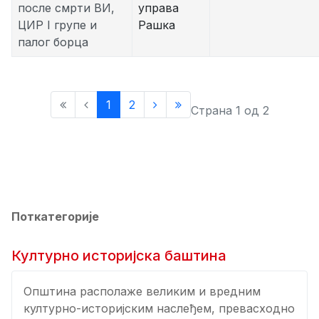
после смрти ВИ,
управа
ЦИР I групе и
Рашка
палог борца
1
2
Страна 1 од 2
Поткатегорије
Културно историјска баштина
Општина располаже великим и вредним
културно-историјским наслеђем, превасходно