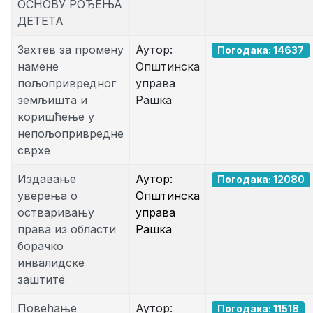
ОСНОВУ РОЂЕЊА
ДЕТЕТА
Захтев за промену
Аутор:
Погодака: 14637
намене
Општинска
пољопривредног
управа
земљишта и
Рашка
коришћење у
непољопривредне
сврхе
Издавање
Аутор:
Погодака: 12080
уверења о
Општинска
остваривању
управа
права из области
Рашка
борачко
инвалидске
заштите
Повећање
Аутор:
Погодака: 11518