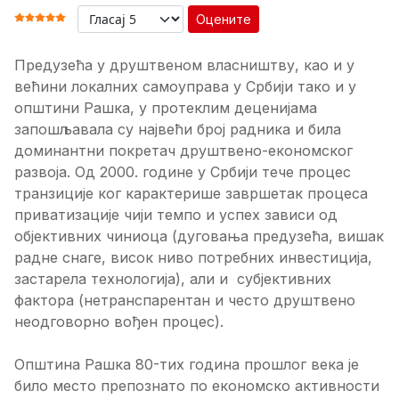
Оцените
ОЦЕНА КОРИСНИКА:
5
/
5
Предузећа у друштвеном власништву, као и у
већини локалних самоуправа у Србији тако и у
општини Рашка, у протеклим деценијама
запошљавала су највећи број радника и била
доминантни покретач друштвено-економског
развоја. Од 2000. године у Србији тече процес
транзиције ког карактерише завршетак процеса
приватизације чији темпо и успех зависи од
објективних чиниоца (дуговања предузећа, вишак
радне снаге, висок ниво потребних инвестиција,
застарела технологија), али и субјективних
фактора (нетранспарентан и често друштвено
неодговорно вођен процес).
Општина Рашка 80-тих година прошлог века је
било место препознато по економско активности