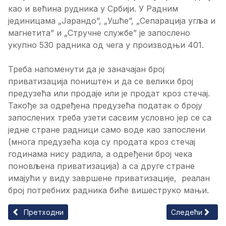
као и већина рудника у Србији. У Радним
јединицама „Јарандо”, „Ушће”, „Сепарација угља и
магнетита” и „Стручне службе” је запослено
укупно 530 радника од чега у производњи 401.
Треба напоменути да је заначајан број
приватизација поништен и да се велики број
предузећа или продаје или је продат кроз стечај.
Такође за одређена предузећа податак о броју
запослених треба узети сасвим условно јер се са
једне стране радници само воде као запослени
(многа предузећа која су продата кроз стечај
годинама нису радила, а одређени број чека
поновљена приватизација) а са друге стране
имајући у виду завршене приватизације, реалан
број потребних радника биће вишеструко мањи.
Претходни чланак: Мала и средња предузећа
Следећи члана
Претходни
Следећи