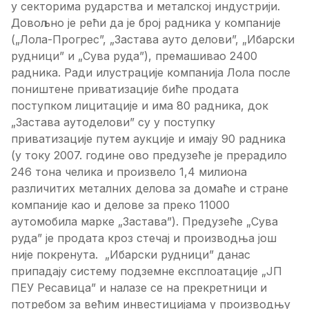
у секторима рударства и металској индустрији.
Довољно је рећи да је број радника у компаније
(„Лола-Прогрес”, „Застава ауто делови”, „Ибарски
рудници” и „Сува руда”), премашивао 2400
радника. Ради илустрације компанија Лола после
поништене приватизације биће продата
поступком лицитације и има 80 радника, док
„Застава аутоделови” су у поступку
приватизације путем аукције и имају 90 радника
(у току 2007. године ово предузеће је прерадило
246 тона челика и произвело 1,4 милиона
различитих металних делова за домаће и стране
компаније као и делове за преко 11000
аутомобила марке „Застава”). Предузеће „Сува
руда” је продата кроз стечај и производња још
није покренута. „Ибарски рудници” данас
припадају систему подземне експлоатације „ЈП
ПЕУ Ресавица” и налазе се на прекретници и
потребом за већим инвестицијама у производњу