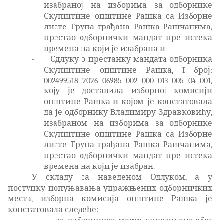
изабраној на изборима за одборнике
Скупштине општине Рашка са Изборне
листе Група грађана Рашка Рашчанима,
престао одборнички мандат пре истека
времена на који је изабрана и
-
Одлуку о престанку мандата одборника
Скупштине општине Рашка, I број:
002499518 2026 06985 002 000 013 005 04 001,
коју је доставила изборној комисији
општине Рашка и којом је констатовала
да је одборнику Владимиру Здравковићу,
изабраном на изборима за одборнике
Скупштине општине Рашка са Изборне
листе Група грађана Рашка Рашчанима,
престао одборнички мандат пре истека
времена на који је изабран.
У складу са наведеном Одлуком, а у
поступку попуњавања упражњених одборничких
места, изборна комисија општине Рашка је
констатовала следеће: