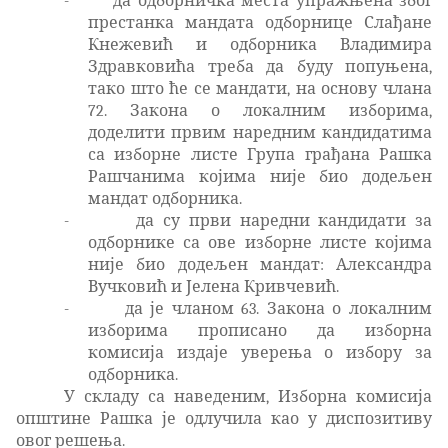
-
да одборничка места упражњена због
престанка мандата одборнице Слађане
Кнежевић и одборника Владимира
Здравковића треба да буду попуњена,
тако што ће се мандати, на основу члана
72. Закона о локалним изборима,
доделити првим наредним кандидатима
са изборне листе Група грађана Рашка
Рашчанима којима није био додељен
мандат одборника.
-
да су први наредни кандидати за
одборнике са ове изборне листе којима
није био додељен мандат: Александра
Вучковић и Јелена Кривчевић.
-
да је чланом 63. Закона о локалним
изборима прописано да изборна
комисија издаје уверења о избору за
одборника.
У складу са наведеним, Изборна комисија
општине Рашка је одлучила као у диспозитиву
овог решења.