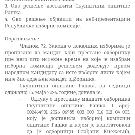
3. Ово решење доставити Скупштини општине
Рашка.
4. Ово решење објавити на веб-презентацији
Републичке изборне комисије.
Образложење
Чланом 72. Закона о локалним изборима је
прописано да мандат који престане одборнику
пре него што истекне време на које је изабран
изборна комисија решењем додељује првом
наредном кандидату са исте изборне листе којем
није био додељен мандат одборника.
Скупштина општине Рашка, на седници
одржаној 15. маја 2026. године, донела је:
-
Одлуку о престанку мандата одборника
Скупштине општине Рашка, I број:
002464931 2026 06985 002 000 016 012 04 003,
коју је доставила изборној комисији
општине Рашка и којом је констатовала
да је одборници Слађани Кнежевић,