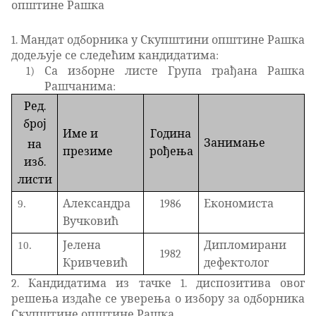
општине Рашка
1. Мандат одборника у Скупштини општине Рашка
додељује се следећим кандидатима:
1)
Са изборне листе Група грађана Рашка
Рашчанима:
Ред.
број
Име и
Година
Занимање
на
презиме
рођења
изб.
листи
Александра
1986
Економиста
9.
Вучковић
Јелена
Дипломирани
10.
1982
Кривчевић
дефектолог
2. Кандидатима из тачке 1. диспозитива овог
решења издаће се уверења о избору за одборника
Скупштине општине Рашка.