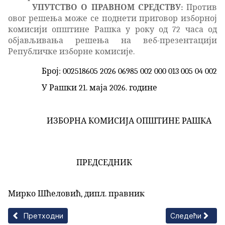
УПУТСТВО О ПРАВНОМ СРЕДСТВУ:
Против
овог решења може се поднети приговор изборној
комисији општине Рашка у року од 72 часа од
објављивања решења на веб-презентацији
Републичке изборне комисије.
Број: 002518605 2026 06985 002 000 013 005 04 002
У Рашки 21. маја 2026. године
ИЗБОРНА КОМИСИЈА ОПШТИНЕ РАШКА
ПРЕДСЕДНИК
Мирко Шћеловић, дипл. правник
Претходни чланак: ЈАВНИ ПОЗИВ ЗА ОСТВАРИВАЊЕ ПР
Следећи члан
Претходни
Следећи