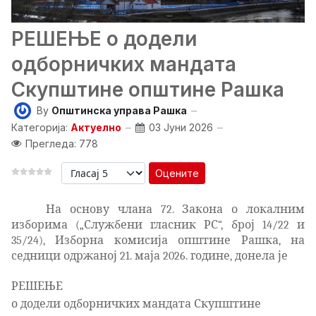
РЕШЕЊЕ о додели
одборничких мандата
Скупштине општине Рашка
By
Општинска управа Рашка
Категорија:
Актуелно
03 Јуни 2026
Прегледа: 778
Оцените
На основу члана 72. Закона о локалним
изборима („Службени гласник РС“, број 14/22 и
35/24), Изборна комисија општине Рашка, на
седници одржаној 21. маја 2026. године, донела је
РЕШЕЊЕ
о додели одборничких мандата Скупштине