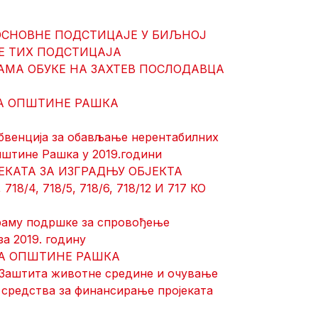
ОСНОВНЕ ПОДСТИЦАЈЕ У БИЉНОЈ
Е ТИХ ПОДСТИЦАЈА
АМА ОБУКЕ НА ЗАХТЕВ ПОСЛОДАВЦА
ЋА ОПШТИНЕ РАШКА
бвенција за обављање нерентабилних
пштине Рашка у 2019.години
ЕКАТА ЗА ИЗГРАДЊУ ОБЈЕКТА
/4, 718/5, 718/6, 718/12 И 717 КО
раму подршке за спровођење
а 2019. годину
ЋА ОПШТИНЕ РАШКА
 «Заштита животне средине и очување
 средства за финансирање пројеката