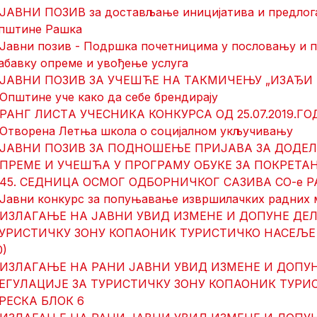
 ЈАВНИ ПОЗИВ за достављање иницијатива и предлога
пштине Рашка
 Јавни позив - Подршка почетницима у пословању и п
абавку опреме и увођење услуга
 ЈАВНИ ПОЗИВ ЗА УЧЕШЋЕ НА ТАКМИЧЕЊУ „ИЗАЂИ 
 Општине уче како да себе брендирају
 РАНГ ЛИСТA УЧЕСНИКА КОНКУРСА ОД 25.07.2019.Г
 Отворена Летња школа о социјалном укључивању
 ЈАВНИ ПОЗИВ ЗА ПОДНОШЕЊЕ ПРИЈАВА ЗА ДОДЕЛ
ПРЕМЕ И УЧЕШЋА У ПРОГРАМУ ОБУКЕ ЗА ПОКРЕТА
 45. СЕДНИЦА ОСМОГ ОДБОРНИЧКОГ САЗИВА СО-е 
 Јавни конкурс за попуњавање извршилачких радних 
 ИЗЛАГАЊЕ НА ЈАВНИ УВИД ИЗМЕНЕ И ДОПУНЕ ДЕ
УРИСТИЧКУ ЗОНУ КОПАОНИК ТУРИСТИЧКО НАСЕЉЕ
0)
 ИЗЛАГАЊЕ НА РАНИ ЈАВНИ УВИД ИЗМЕНЕ И ДОПУ
ЕГУЛАЦИЈЕ ЗА ТУРИСТИЧКУ ЗОНУ КОПАОНИК ТУР
РЕСКА БЛОК 6