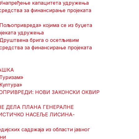
и «Унапређење капацитета удружења
 средства за финансирање пројеката
 «Пољопривреда» којима се из буџета
ојеката удружења
 «Друштвена брига о осетљивим
 средства за финансирање пројеката
РАШКА
«Туризам»
«Култура»
ОПРИВРЕДИ: НОВИ ЗАКОНСКИ ОКВИР
НЕ ДЕЛА ПЛАНА ГЕНЕРАЛНЕ
РИСТИЧКО НАСЕЉЕ ЛИСИНА-
ијских садржаја из области jавног
ини