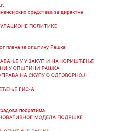
г.
инансијских средстава за директне
ПУЛАЦИОНЕ ПОЛИТИКЕ
ог плана за општину Рашка
ДАВАЊЕ У У ЗАКУП И НА КОРИШЋЕЊЕ
НИ У ОПШТИНИ РАШКА
УПРАВА НА СКУПУ О ОДГОВОРНОЈ
ЕЂЕЊЕ ГИС-А
 градова побратима
ИНОВАТИВНОГ МОДЕЛА ПОДРШКЕ