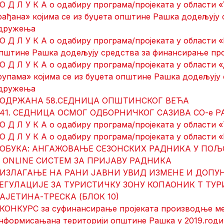
 О Д Л У К A о одабиру програма/пројеката у област
рађана» којима се из буџета општине Рашка додељују
дружења
 О Д Л У К A о одабиру програма/пројеката у области
пштине Рашка додељују средства за финансирање пр
 О Д Л У К A о одабиру програма/пројеката у области
рупама» којима се из буџета општине Рашка додељују
дружења
 ОДРЖАНА 58.СЕДНИЦА ОПШТИНСКОГ ВЕЋА
 41. СЕДНИЦA ОСМОГ ОДБОРНИЧКОГ САЗИВА СО-е 
 О Д Л У К A о одабиру програма/пројеката у области 
 О Д Л У К A о одабиру програма/пројеката у области 
 ОБУКА: АНГАЖОВАЊЕ СЕЗОНСКИХ РАДНИКА У ПОЉ
 ONLINE СИСТЕМ ЗА ПРИЈАВУ РАДНИКА
 ИЗЛАГАЊЕ НА РАНИ ЈАВНИ УВИД ИЗМЕНЕ И ДОПУ
ЕГУЛАЦИЈЕ ЗА ТУРИСТИЧКУ ЗОНУ КОПАОНИК Т ТУ
АЈЕТИНА-ТРЕСКА (БЛОК 10)
 КОНКУРС за суфинансирање проjеката производње мед
нформисањана територији општине Рашка у 2019.год