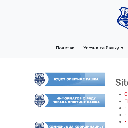
Почетак
Упознајте Рашку
Si
O
П
-
-
-