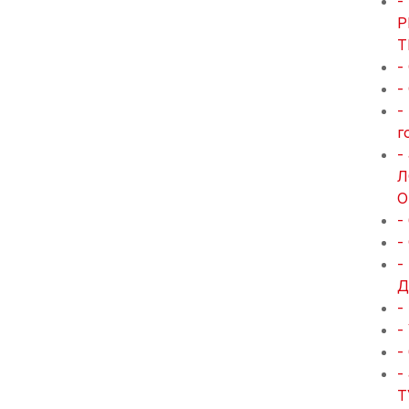
-
Р
Т
-
-
-
г
-
Л
О
-
-
-
Д
-
-
-
-
Т