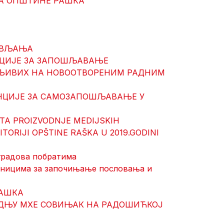
ЋА ОПШТИНЕ РАШКА
РАВЉАЊА
НЦИЈЕ ЗА ЗАПОШЉАВАЊЕ
ШЉИВИХ НА НОВООТВОРЕНИМ РАДНИМ
ЕНЦИЈЕ ЗА САМОЗАПОШЉАВАЊЕ У
TA PROIZVODNJE MEDIJSKIH
TORIJI OPŠTINE RAŠKA U 2019.GODINI
 градова побратима
етницима за започињање пословања и
РАШКА
РАДЊУ МХЕ СОВИЊАК НА РАДОШИЋКОЈ