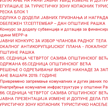
 ИЗЛАГАЊЕ НА РАНИ ЈАВНИ УВИД ИЗМЕНЕ И ДОПУ
ЕГУЛАЦИЈЕ ЗА ТУРИСТИЧКУ ЗОНУ КОПАОНИК ТУР
РЕСКА БЛОК 1
 ОДЛУКА О ДОДЕЛИ ЈАВНИХ ПРИЗНАЊА И НАГРАДА
 ОБЕЛЕЖЕН 17.СЕПТЕМБАР – ДАН ОПШТИНЕ РАШКА
 Конкурс за доделу субвенција и дотација за финансира
одини МЕРР-а
 ЈАВНИ КОНКУРС ЗА ИЗБОР ЧЛАНОВА РАДНОГ ТЕЛ
ОКАЛНОГ АНТИКОРУПЦИЈСКОГ ПЛАНА - ЛОКАЛНО
ПШТИНЕ РАШКА
 65. СЕДНИЦА ЧЕТВРТОГ САЗИВА ОПШТИНСКОГ ВЕ
 ОДРЖАНА 65.СЕДНИЦА ОПШТИНСКОГ ВЕЋА
 РЕШЕЊЕ O ОДРЕЂИВАЊУ ВИСИНЕ НАКНАДЕ ЗА З
АНЕ ВАШАРА 2019. ГОДИНЕ
 Привремено запремање комуналних и дугих јавних по
 Унапређење комуналне инфраструктуре у општини Ра
 66. СЕДНИЦA ЧЕТВРТОГ САЗИВА ОПШТИНСКОГ ВЕ
 ЈАВНA ПРЕЗЕНТАЦИЈA ИЗМЕНЕ И ДОПУНЕ ДЕЛА П
УРИСТИЧКУ ЗОНУ КОПАОНИК ТУРИСТИЧКО НАСЕЉЕ