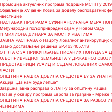
 Промоција актуелних програма подршке МСПП у 2019.
 Објављен је XV јавни позив за доделу бесповратних ф
нвестиције
 НАСТАВАК ПРОГРАМА СУФИНАНСИРАЊА МЕРА ПО
 Међународни пољопривредни сајам у Новом Саду
 11 МИЛИОНА ДИНАРА ЗА МОСТ У РВАТИМА
 ЈАВНА РАСПРАВА о Нацрту Локалног антикорупцијск
 Јавно достављање решења БР.463-1057/18
 О Г Л А С ЗА ПРИКУПЉАЊЕ ПИСАНИХ ПОНУДА ЗА 
ОЉОПРИВРЕДНОГ ЗЕМЉИШТА У ДРЖАВНОЈ СВОЈИ
 ПРЕДСТАВНИЦИ УСАИД И СЕДАМ ЛОКАЛНИХ САМО
ЛАСТИ
 ОПШТИНА РАШКА ДОБИЛА СРЕДСТВА ЕУ ЗА УНАПР
 Акција ,,Да нам буде лепше“
 Завршна јавна расправа о ЛАП-у за општину Рашка
 Позив у оквиру програма Европа за грађане - Мреже
 ОПШТИНА РАШКА ДОБИЛА СРЕДСТВА ЗА РАЗВОЈ 
ЧЕНИЦИМА