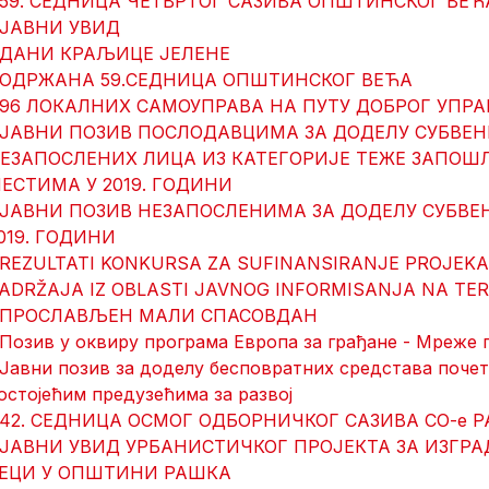
 59. СЕДНИЦА ЧЕТВРТОГ САЗИВА ОПШТИНСКОГ ВЕ
 ЈАВНИ УВИД
 ДАНИ КРАЉИЦЕ ЈЕЛЕНЕ
 ОДРЖАНА 59.СЕДНИЦА ОПШТИНСКОГ ВЕЋА
 96 ЛОКАЛНИХ САМОУПРАВА НА ПУТУ ДОБРОГ УП
 ЈАВНИ ПОЗИВ ПОСЛОДАВЦИМА ЗА ДОДЕЛУ СУБВЕ
ЕЗАПОСЛЕНИХ ЛИЦА ИЗ КАТЕГОРИЈЕ ТЕЖЕ ЗАПО
ЕСТИМА У 2019. ГОДИНИ
 ЈАВНИ ПОЗИВ НЕЗАПОСЛЕНИМА ЗА ДОДЕЛУ СУБВ
019. ГОДИНИ
 REZULTATI KONKURSA ZA SUFINANSIRANJE PROJEKA
ADRŽAJA IZ OBLASTI JAVNOG INFORMISANJA NA TERI
 ПРОСЛАВЉЕН МАЛИ СПАСОВДАН
 Позив у оквиру програма Европа за грађане - Мреже
 Јавни позив за доделу бесповратних средстава поч
остојећим предузећима за развој
 42. СЕДНИЦА ОСМОГ ОДБОРНИЧКОГ САЗИВА СО-е 
 ЈАВНИ УВИД УРБАНИСТИЧКОГ ПРОЈЕКТА ЗА ИЗГ
ЕЦИ У ОПШТИНИ РАШКА