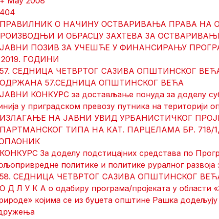
 + May 2008
 404
 ПРАВИЛНИК О НАЧИНУ ОСТВАРИВАЊА ПРАВА НА 
РОИЗВОДЊИ И ОБРАСЦУ ЗАХТЕВА ЗА ОСТВАРИВАЊ
 ЈАВНИ ПОЗИВ ЗА УЧЕШЋЕ У ФИНАНСИРАЊУ ПРОГР
 2019. ГОДИНИ
 57. СЕДНИЦА ЧЕТВРТОГ САЗИВА ОПШТИНСКОГ ВЕ
 ОДРЖАНА 57.СЕДНИЦА ОПШТИНСКОГ ВЕЋА
 ЈАВНИ КОНКУРС за достављање понуда за доделу су
инија у приградском превозу путника на територији о
 ИЗЛАГАЊЕ НА ЈАВНИ УВИД УРБАНИСТИЧКОГ ПРОЈ
ПАРТМАНСКОГ ТИПА НА КАТ. ПАРЦЕЛАМА БР. 718/1, 718
ОПАОНИК
 КОНКУРС За доделу подстицајних средстава по Прог
ољопривредне политике и политике руралног развоја з
 58. СЕДНИЦA ЧЕТВРТОГ САЗИВА ОПШТИНСКОГ ВЕ
 О Д Л У К A о одабиру програма/пројеката у области
рироде» којима се из буџета општине Рашка додељују
дружења