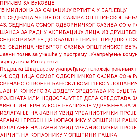
 ПРИЈЕМ ЗА ВУКОВЦЕ
 15 МИЛИОНА ЗА САНАЦИЈУ ВРТИЋА У БАЉЕВЦУ
 61. СЕДНИЦА ЧЕТВРТОГ САЗИВА ОПШТИНСКОГ ВЕ
 43. СЕДНИЦА ОСМОГ ОДБОРНИЧКОГ САЗИВА СО-е 
 ШАНСА ЗА РАДНУ АКТИВАЦИЈУ ЛИЦА ИЗ ДРУШТВ
 СРЕДСТВИМА ЕУ ДО КВАЛИТЕТНИЈЕГ ПРЕДШКОЛС
 62. СЕДНИЦA ЧЕТВРТОГ САЗИВА ОПШТИНСКОГ ВЕ
 Јавни позив за учешће у програму „Унапређење комун
осредством Интернета
 Подршка Швајцарске унапређењу положаја рањивих г
 44. СЕДНИЦA ОСМОГ ОДБОРНИЧКОГ САЗИВА СО-е 
 СВЕЧАНО ОТВОРЕН БАЊСКИ КОМПЛЕКС У ЈОШАНИ
 ЈАВНИ КОНКУРС ЗА ДОДЕЛУ СРЕДСТАВА ИЗ БУЏЕ
РОЈЕКАТА ИЛИ НЕДОСТАЈУЋЕГ ДЕЛА СРЕДСТАВА 
АВНОГ ИНТЕРЕСА КОЈЕ РЕАЛИЗУЈУ УДРУЖЕЊА ЗА 2
 ИЗЛАГАЊЕ НА ЈАВНИ УВИД УРБАНИСТИЧКИ ПРОЈЕ
АРАМАН ГРЕБЕН НА КОПАОНИКУ У ОПШТИНИ РАШ
 ИЗЛАГАЊЕ НА ЈАВНИ УВИД УРБАНИСТИЧКИ ПРОЈЕ
АНЧИЋ НА КОПАОНИКУ У ОПШТИНИ РАШКА