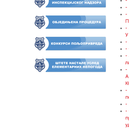
-
-
-
П
-
У
-
-
-
л
-
А
К
-
п
-
-
п
у